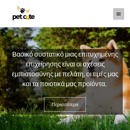
Μετάβαση
Κύριο
στο
περιεχόμενο
Μενο
Βασικό συστατικό μιας επιτυχημένης
επιχείρησης είναι οι σχέσεις
εμπιστοσύνης με πελάτη, οι τιμές μας
και τα ποιοτικά μας προϊόντα.
Περισσότερα