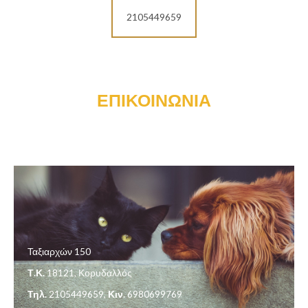
2105449659
ΕΠΙΚΟΙΝΩΝΙΑ
Ταξιαρχών 150
Τ.Κ.
18121, Κορυδαλλός
Τηλ.
2105449659,
Κιν.
6980699769