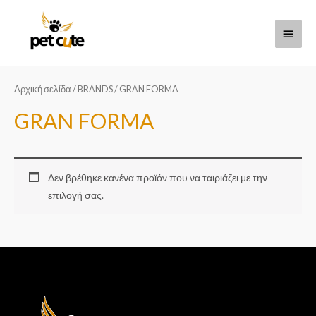
Μετάβαση
Κύριο
στο
περιεχόμενο
Μενο
Αρχική σελίδα
/
BRANDS
/ GRAN FORMA
GRAN FORMA
Δεν βρέθηκε κανένα προϊόν που να ταιριάζει με την
επιλογή σας.