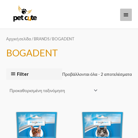
Μετάβαση
Κύριο
στο
περιεχόμενο
Μενο
Αρχική σελίδα
/
BRANDS
/ BOGADENT
BOGADENT
Filter
Προβάλλονται όλα - 2 αποτελέσματα