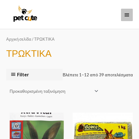
Μετάβαση
Κύριο
στο
περιεχόμενο
Μενο
Αρχική σελίδα
/ ΤΡΩΚΤΙΚΑ
ΤΡΩΚΤΙΚΑ
Filter
Βλέπετε 1–12 από 39 αποτελέσματα