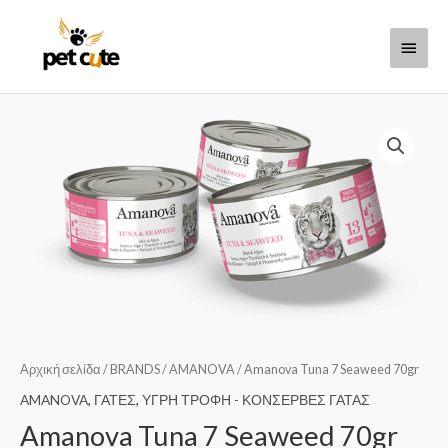
Μετάβαση
Κύριο
στο
περιεχόμενο
Μενο
Αρχική σελίδα
/
BRANDS
/
AMANOVA
/ Amanova Tuna 7 Seaweed 70gr
AMANOVA
,
ΓΑΤΕΣ
,
ΥΓΡΗ ΤΡΟΦΗ - ΚΟΝΣΕΡΒΕΣ ΓΑΤΑΣ
Amanova Tuna 7 Seaweed 70gr