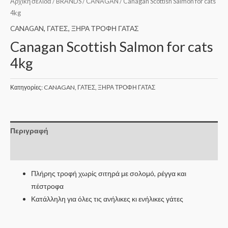
Αρχική σελίδα
/
BRANDS
/
CANAGAN
/ Canagan Scottish Salmon for cats
4kg
CANAGAN
,
ΓΑΤΕΣ
,
ΞΗΡΑ ΤΡΟΦΗ ΓΑΤΑΣ
Canagan Scottish Salmon for cats
4kg
Κατηγορίες:
CANAGAN
,
ΓΑΤΕΣ
,
ΞΗΡΑ ΤΡΟΦΗ ΓΑΤΑΣ
Περιγραφή
Επιπλέον πληροφορίες
Πλήρης τροφή χωρίς σιτηρά με σολομό, ρέγγα και
πέστροφα
Κατάλληλη για όλες τις ανήλικες κι ενήλικες γάτες