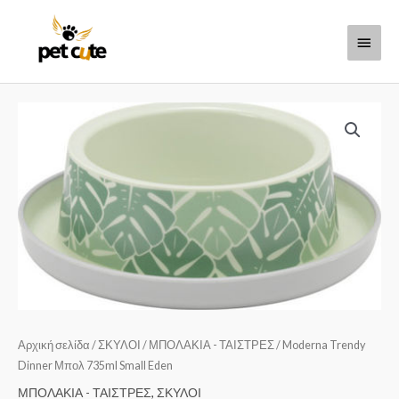
Μετάβαση
Κύριο
στο
περιεχόμενο
Μενο
Αρχική σελίδα
/
ΣΚΥΛΟΙ
/
ΜΠΟΛΑΚΙΑ - ΤΑΙΣΤΡΕΣ
/ Moderna Trendy
Dinner Μπολ 735ml Small Eden
ΜΠΟΛΑΚΙΑ - ΤΑΙΣΤΡΕΣ
,
ΣΚΥΛΟΙ