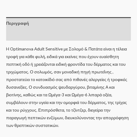
Περιγραφή
Επιπλέον πληροφορίες
H Optimanova Adult Sensitive με Σολομό & Πατάτα είναι η τέλεια
τροφή για κάθε φυλή, ειδικά για εκείνες που έχουν ευαίσθητη
πεπτική οδό ή χρειάζονται ειδική φροντίδα του δέρματος και του
τριχώματος. Ο σολωμός, σαν μοναδική πηγή πρωτεΐνης ,
προστατεύει το κατοικίδιό σας από πιθανές αλεργείες ή τροφικές
δυσανεξίες. Ο συνδυασμός ψευδαργύρου, βιταμίνης Α και
βιοτίνης, καθώς και τα Ωμέγα-3 και Ωμέγα-6 λιπαρά οξέα,
συμβάλουν στην υγεία και την ομορφιά του δέρματος, της τρίχας
και του ρύγχους. Επιπρόσθετα, το τζίντζερ, διεγείρει την
παραγωγή πεπτικών ενζύμων, διευκολύνοντας την απορρόφηση
των θρεπτικών συστατικών.