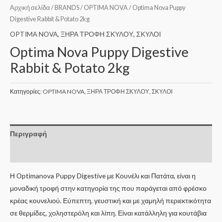
Αρχική σελίδα
/
BRANDS
/
OPTIMA NOVA
/ Optima Nova Puppy
Digestive Rabbit & Potato 2kg
OPTIMA NOVA
,
ΞΗΡΑ ΤΡΟΦΗ ΣΚΥΛΟΥ
,
ΣΚΥΛΟΙ
Optima Nova Puppy Digestive
Rabbit & Potato 2kg
Κατηγορίες:
OPTIMA NOVA
,
ΞΗΡΑ ΤΡΟΦΗ ΣΚΥΛΟΥ
,
ΣΚΥΛΟΙ
Περιγραφή
Επιπλέον πληροφορίες
Η Optimanova Puppy Digestive με Κουνέλι και Πατάτα, είναι η
μοναδική τροφή στην κατηγορία της που παράγεται από φρέσκο
κρέας κουνελιού. Εύπεπτη, γευστική και με χαμηλή περιεκτικότητα
σε θερμίδες, χοληστερόλη και λίπη. Είναι κατάλληλη για κουτάβια