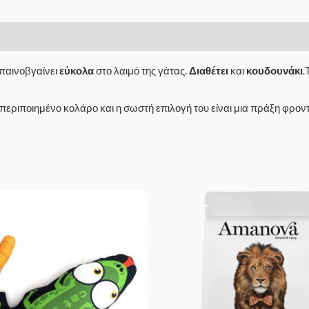
μπαινοβγαίνει
εύκολα
στο λαιμό της γάτας.
Διαθέτει
και
κουδουνάκι
.
περιποιημένο κολάρο και η σωστή επιλογή του είναι μια πράξη φροντ