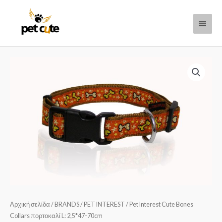
Μετάβαση
Κύριο
στο
περιεχόμενο
Μενο
Αρχική σελίδα
/
BRANDS
/
PET INTEREST
/ Pet Interest Cute Bones
Collars πορτοκαλί L: 2,5*47-70cm