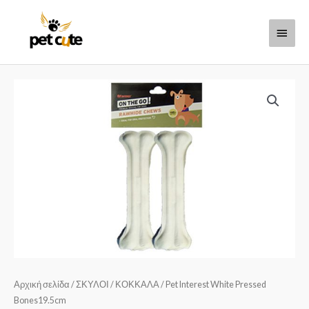
Μετάβαση
Κύριο
στο
περιεχόμενο
Μενο
Αρχική σελίδα
/
ΣΚΥΛΟΙ
/
ΚΟΚΚΑΛΑ
/ Pet Interest White Pressed
Bones19.5cm