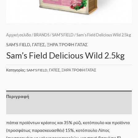
Αρχική σελίδα
/
BRANDS
/
SAM'S FIELD
/ Sam’s Field Delicious Wild 2.5kg
SAM'S FIELD
,
ΓΑΤΕΣ
,
ΞΗΡΑ ΤΡΟΦΗ ΓΑΤΑΣ
Sam’s Field Delicious Wild 2.5kg
Κατηγορίες:
SAM'S FIELD
,
ΓΑΤΕΣ
,
ΞΗΡΑ ΤΡΟΦΗ ΓΑΤΑΣ
Περιγραφή
Επιπλέον πληροφορίες
πάπια προϊόντων κρέατος και 35% ρύζι, κοτόπουλο και προϊόντα
(προσφάτως παρασκευασθέν) 15%, κοτόπουλο Λίπος
(συντηρημένο με μείγμα τοκοφερολών, μια πηγή βιταμίνης Ε),