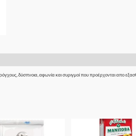
όγχους, δύσπνοια, αφωνία και συριγμοί που προέρχονται απο εξασθ