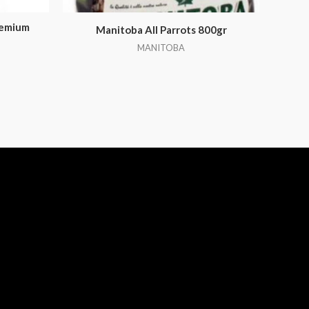
remium
Manitoba All Parrots 800gr
MANITOBA