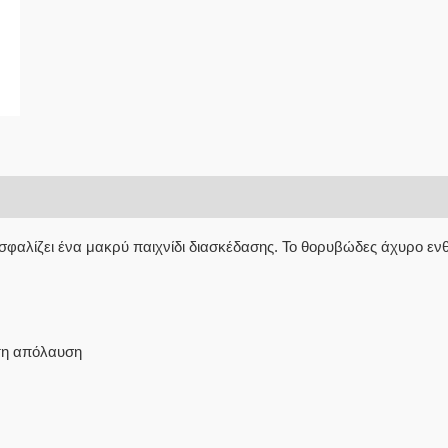
ξασφαλίζει ένα μακρύ παιχνίδι διασκέδασης. Το θορυβώδες άχυρο ενθ
στη απόλαυση